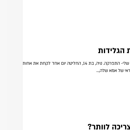
 הגלידות
נויה (שם בדוי כמובן)- בת של חברה שלי- התפרקה. נויה, בת 14, החליטה יום אחד לקחת את אחותה
י של אמא שלה,...
ריכה לוותר?