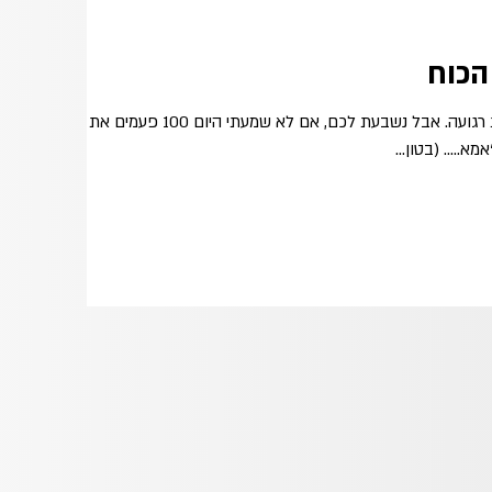
הכוח
יום ראשון. יום יפה, שמשי, אחרי שבת רגועה. אבל נשבעת לכם, אם לא שמעתי היום 100 פעמים את
א….. (בטון...