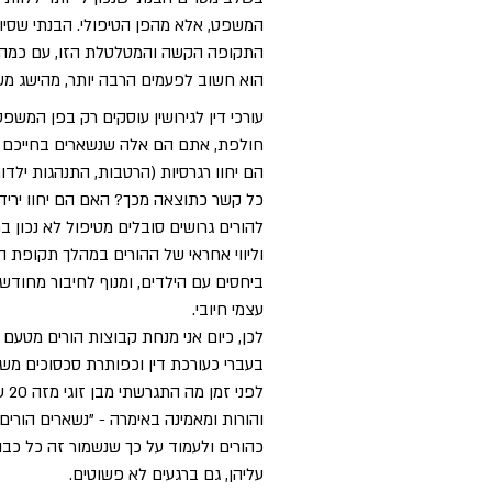
המשפט, אלא מהפן הטיפולי. הבנתי שסיוע
התקופה הקשה והמטלטלת הזו, עם כמה ש
הוא חשוב לפעמים הרבה יותר, מהישג מש
עורכי דין לגירושין עוסקים רק בפן המשפט
חולפת, אתם הם אלה שנשארים בחייכם הח
הם יחוו רגרסיות (הרטבות, התנהגות ילדו
כל קשר כתוצאה מכך? האם הם יחוו ירידה
להורים גרושים סובלים מטיפול לא נכון ב
וליווי אחראי של ההורים במהלך תקופת הג
ביחסים עם הילדים, ומנוף לחיבור מחודש 
עצמי חיובי.
לכן, כיום אני מנחת קבוצות הורים מטעם
בעברי כעורכת דין וכפותרת סכסוכים משפ
לפ
והורות ומאמינה באימרה - "נשארים הורים".
כהורים ולעמוד על כך שנשמור זה כל כבוד
עליהן, גם ברגעים לא פשוטים.