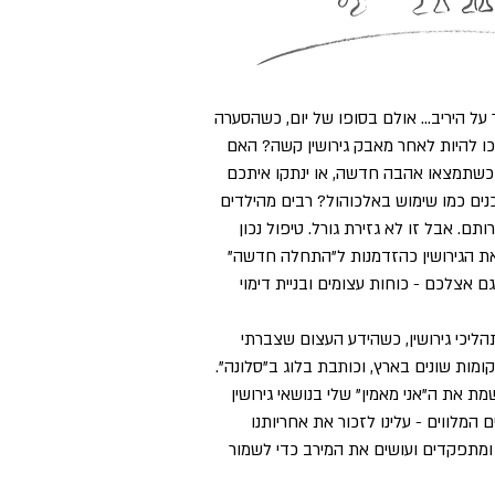
 על היריב... אולם בסופו של יום, כשהסערה
ו להיות לאחר מאבק גירושין קשה? האם
כם כשתמצאו אהבה חדשה, או ינתקו איתכם
נים כמו שימוש באלכוהול? רבים מהילדים
ם. אבל זו לא גזירת גורל. טיפול נכון
ת את הגירושין כהזדמנות ל"התחלה חדשה"
ם אצלכם - כוחות עצומים ובניית דימוי
הליכי גירושין, כשהידע העצום שצברתי
מות שונים בארץ, וכותבת בלוג ב"סלונה".
ותי, אני מיישמת את ה"אני מאמין" שלי בנושאי גירושין
ם המלווים - עלינו לזכור את אחריותנו
ם ומתפקדים ועושים את המירב כדי לשמור