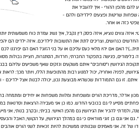
 להם מהפן ההורי - איך להעביר את
פחות שריטות ופצעים לילדיהם ולהם -
פטי כזה או אחר.
י: איזה צווים נוציא, איזה פסק דין נקבל, איך נשיג עמדת כוח משמעותית יותר
דשים כגרושים, וצריכים לתת את התשובות לילדיכם. איזה ילדים הם יהפכ
תית...)? האם אם יהיו מלאי כעס עליכם או על בני הזוג? האם הם יפרגנו ל
 בלימודים, פגישה בתפקוד החברתי, חרדות, הסתגרות, חציית גבולות מסוכ
תקופת הגירושין ו"סוחבים" איתם משקעים ונזקים שאף משפיעים עליהם בבגרות
ירושין, לפניה ואחריה, יכול למנוע רבות מהתופעות הללו, ויותר מכך: לראו
איתם. זו גם התמודדות שכשהיא מבוצעת נכון, יכולה לבנות אצל ילדיכם - וג
 מכון אדלר, מדריכת הורים ומשפחות ומלוות משפחות או יחידים ומתמחה בת
חתיים מסייע לי גם בכובעי החדש. כמו כן אני מעבירה הרצאות וסדנאות במקו
ני זמן מה התגרשתי מבן זוגי מזה 20 שנה, ולמדתי להכיר את הגירושין גם מהפן האישי. בביתי, ובקרב בנ
 גם אני וגם בן זוגי מוודאים כי גם במהלך הגירושין, על הקושי, האבל והכעסי
ו של זה. אני מאמינים שבנותינו ממשיכות להיות זכאיות לשני הורים אוהבי